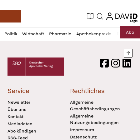
login
login
Aktuelle Ausgabe
Suche
Deutsche Apotheker Zeitung
Profil
Daz
Abo
Politik
Wirtschaft
Pharmazie
Apothekenpraxis
Recht
Sp
öffnen
Pur
Abo
öffnen
Nach
Deutscher Apotheker Verlag Logo
Facebook
Instagram
LinkedI
Service
Rechtliches
Newsletter
Allgemeine
Geschäftsbedingungen
Über uns
Allgemeine
Kontakt
Nutzungsbedingungen
Mediadaten
Impressum
Abo kündigen
Datenschutz
RSS-Feed