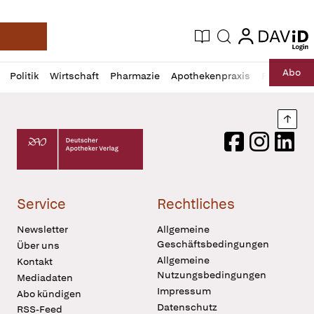
login
login
Aktuelle Ausgabe
Suche
Deutsche Apotheker Zeitung
Profil
Daz
Abo
Politik
Wirtschaft
Pharmazie
Apothekenpraxis
Recht
Sp
öffnen
Pur
Abo
öffnen
Nach
Deutscher Apotheker Verlag Logo
Facebook
Instagram
LinkedI
Service
Rechtliches
Newsletter
Allgemeine
Geschäftsbedingungen
Über uns
Allgemeine
Kontakt
Nutzungsbedingungen
Mediadaten
Impressum
Abo kündigen
Datenschutz
RSS-Feed