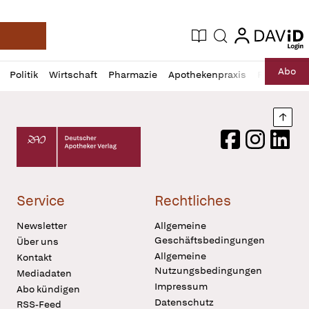
login
login
Aktuelle Ausgabe
Suche
Deutsche Apotheker Zeitung
Profil
Daz
Abo
Politik
Wirtschaft
Pharmazie
Apothekenpraxis
Recht
Sp
öffnen
Pur
Abo
öffnen
Nach
Deutscher Apotheker Verlag Logo
Facebook
Instagram
LinkedI
Service
Rechtliches
Newsletter
Allgemeine
Geschäftsbedingungen
Über uns
Allgemeine
Kontakt
Nutzungsbedingungen
Mediadaten
Impressum
Abo kündigen
Datenschutz
RSS-Feed