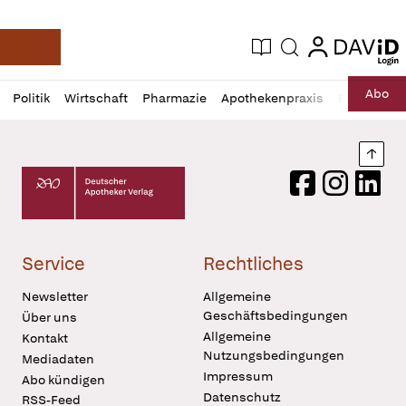
login
login
Aktuelle Ausgabe
Suche
Deutsche Apotheker Zeitung
Profil
Daz
Abo
Politik
Wirtschaft
Pharmazie
Apothekenpraxis
Recht
Sp
öffnen
Pur
Abo
öffnen
Nach
Deutscher Apotheker Verlag Logo
Facebook
Instagram
LinkedI
Service
Rechtliches
Newsletter
Allgemeine
Geschäftsbedingungen
Über uns
Allgemeine
Kontakt
Nutzungsbedingungen
Mediadaten
Impressum
Abo kündigen
Datenschutz
RSS-Feed