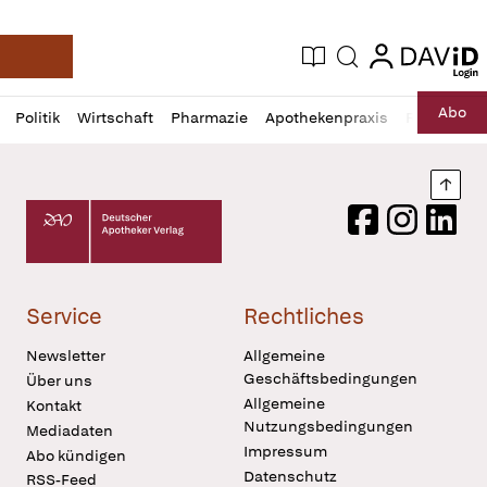
login
login
Aktuelle Ausgabe
Suche
Deutsche Apotheker Zeitung
Profil
Daz
Abo
Politik
Wirtschaft
Pharmazie
Apothekenpraxis
Recht
Sp
öffnen
Pur
Abo
öffnen
Nach
Deutscher Apotheker Verlag Logo
Facebook
Instagram
LinkedI
Service
Rechtliches
Newsletter
Allgemeine
Geschäftsbedingungen
Über uns
Allgemeine
Kontakt
Nutzungsbedingungen
Mediadaten
Impressum
Abo kündigen
Datenschutz
RSS-Feed