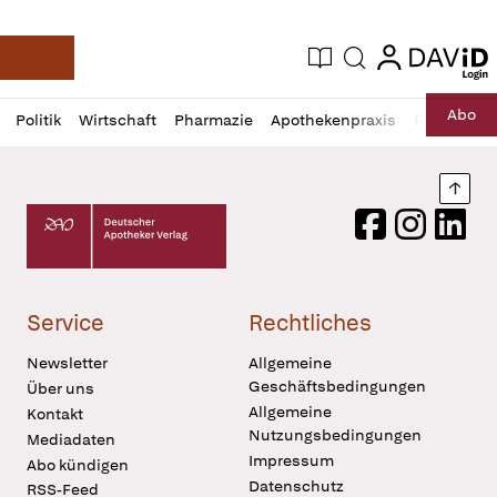
login
login
Aktuelle Ausgabe
Suche
Deutsche Apotheker Zeitung
Profil
Daz
Abo
Politik
Wirtschaft
Pharmazie
Apothekenpraxis
Recht
Sp
öffnen
Pur
Abo
öffnen
Nach
Deutscher Apotheker Verlag Logo
Facebook
Instagram
LinkedI
Service
Rechtliches
Newsletter
Allgemeine
Geschäftsbedingungen
Über uns
Allgemeine
Kontakt
Nutzungsbedingungen
Mediadaten
Impressum
Abo kündigen
Datenschutz
RSS-Feed