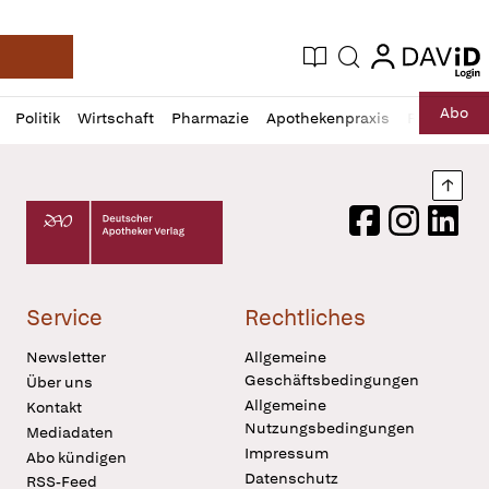
login
login
Aktuelle Ausgabe
Suche
Deutsche Apotheker Zeitung
Profil
Daz
Abo
Politik
Wirtschaft
Pharmazie
Apothekenpraxis
Recht
Sp
öffnen
Pur
Abo
öffnen
Nach
Deutscher Apotheker Verlag Logo
Facebook
Instagram
LinkedI
Service
Rechtliches
Newsletter
Allgemeine
Geschäftsbedingungen
Über uns
Allgemeine
Kontakt
Nutzungsbedingungen
Mediadaten
Impressum
Abo kündigen
Datenschutz
RSS-Feed