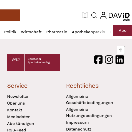
login
login
Aktuelle Ausgabe
Suche
Deutsche Apotheker Zeitung
Profil
Daz
Abo
Politik
Wirtschaft
Pharmazie
Apothekenpraxis
Recht
Sp
öffnen
Pur
Abo
öffnen
Nach
Deutscher Apotheker Verlag Logo
Facebook
Instagram
LinkedI
Service
Rechtliches
Newsletter
Allgemeine
Geschäftsbedingungen
Über uns
Allgemeine
Kontakt
Nutzungsbedingungen
Mediadaten
Impressum
Abo kündigen
Datenschutz
RSS-Feed