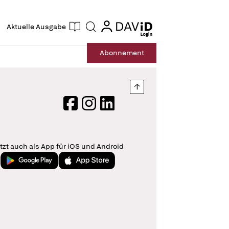
ogin
login
Aktuelle Ausgabe
Suche
Abo
nnement
Nach oben springen
Facebook
Instagram
LinkedIn
tzt auch als App für iOS und Android
Jetzt bei Google Play
Laden im App Store