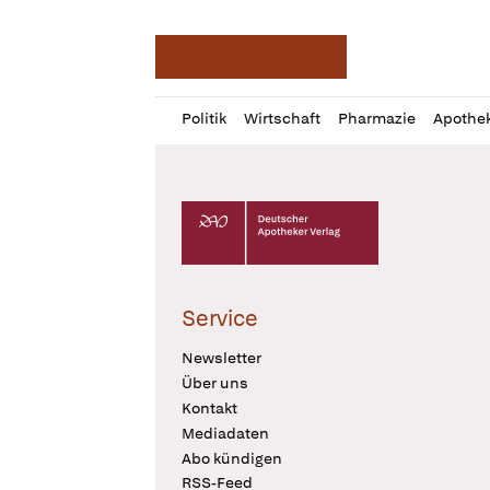
Deutsche Apotheker Ze
Profil
Daz
Politik
Wirtschaft
Pharmazie
Apothe
öffnen
Pur
Abo
öffnen
Deutscher Apotheker Verlag Logo
Service
Newsletter
Über uns
Kontakt
Mediadaten
Abo kündigen
RSS-Feed