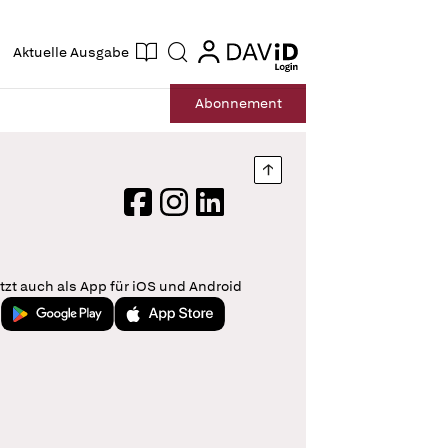
ogin
login
Aktuelle Ausgabe
Suche
Abo
nnement
Nach oben springen
Facebook
Instagram
LinkedIn
tzt auch als App für iOS und Android
Jetzt bei Google Play
Laden im App Store