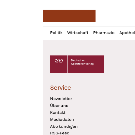
Deutsche Apotheker Ze
Profil
Daz
Politik
Wirtschaft
Pharmazie
Apothe
öffnen
Pur
Abo
öffnen
Deutscher Apotheker Verlag Logo
Service
Newsletter
Über uns
Kontakt
Mediadaten
Abo kündigen
RSS-Feed