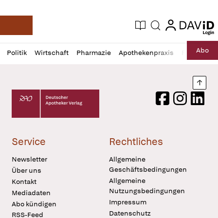
login
login
Aktuelle Ausgabe
Suche
Deutsche Apotheker Zeitung
Profil
Daz
Abo
Politik
Wirtschaft
Pharmazie
Apothekenpraxis
Recht
Sp
öffnen
Pur
Abo
öffnen
Nach
Deutscher Apotheker Verlag Logo
Facebook
Instagram
LinkedI
Service
Rechtliches
Newsletter
Allgemeine
Geschäftsbedingungen
Über uns
Allgemeine
Kontakt
Nutzungsbedingungen
Mediadaten
Impressum
Abo kündigen
Datenschutz
RSS-Feed