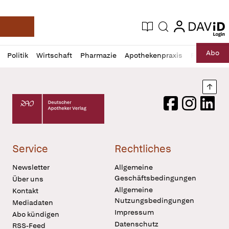
login
login
Aktuelle Ausgabe
Suche
Deutsche Apotheker Zeitung
Profil
Daz
Abo
Politik
Wirtschaft
Pharmazie
Apothekenpraxis
Recht
Sp
öffnen
Pur
Abo
öffnen
Nach
Deutscher Apotheker Verlag Logo
Facebook
Instagram
LinkedI
Service
Rechtliches
Newsletter
Allgemeine
Geschäftsbedingungen
Über uns
Allgemeine
Kontakt
Nutzungsbedingungen
Mediadaten
Impressum
Abo kündigen
Datenschutz
RSS-Feed