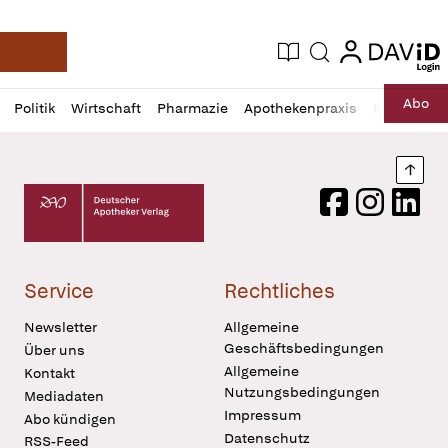
login
login
Aktuelle Ausgabe
Suche
Deutsche Apotheker Zeitung
Profil
Daz
Abo
Politik
Wirtschaft
Pharmazie
Apothekenpraxis
Recht
Sp
öffnen
Pur
Abo
öffnen
Nach
Deutscher Apotheker Verlag Logo
Facebook
Instagram
LinkedI
Service
Rechtliches
Newsletter
Allgemeine
Geschäftsbedingungen
Über uns
Allgemeine
Kontakt
Nutzungsbedingungen
Mediadaten
Impressum
Abo kündigen
Datenschutz
RSS-Feed