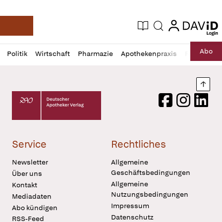
login
login
Aktuelle Ausgabe
Suche
Deutsche Apotheker Zeitung
Profil
Daz
Abo
Politik
Wirtschaft
Pharmazie
Apothekenpraxis
Recht
Sp
öffnen
Pur
Abo
öffnen
Nach
Deutscher Apotheker Verlag Logo
Facebook
Instagram
LinkedI
Service
Rechtliches
Newsletter
Allgemeine
Geschäftsbedingungen
Über uns
Allgemeine
Kontakt
Nutzungsbedingungen
Mediadaten
Impressum
Abo kündigen
Datenschutz
RSS-Feed