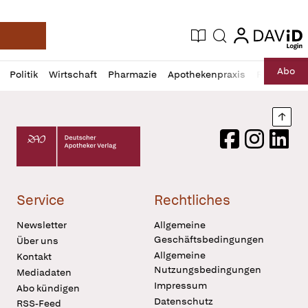
login
login
Aktuelle Ausgabe
Suche
Deutsche Apotheker Zeitung
Profil
Daz
Abo
Politik
Wirtschaft
Pharmazie
Apothekenpraxis
Recht
Sp
öffnen
Pur
Abo
öffnen
Nach
Deutscher Apotheker Verlag Logo
Facebook
Instagram
LinkedI
Service
Rechtliches
Newsletter
Allgemeine
Geschäftsbedingungen
Über uns
Allgemeine
Kontakt
Nutzungsbedingungen
Mediadaten
Impressum
Abo kündigen
Datenschutz
RSS-Feed