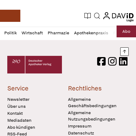
login
login
Aktuelle Ausgabe
Suche
Deutsche Apotheker Zeitung
Profil
Daz
Abo
Politik
Wirtschaft
Pharmazie
Apothekenpraxis
Recht
Sp
öffnen
Pur
Abo
öffnen
Nach
Deutscher Apotheker Verlag Logo
Facebook
Instagram
LinkedI
Service
Rechtliches
Newsletter
Allgemeine
Geschäftsbedingungen
Über uns
Allgemeine
Kontakt
Nutzungsbedingungen
Mediadaten
Impressum
Abo kündigen
Datenschutz
RSS-Feed