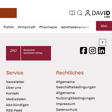
login
login
Aktuelle Ausgabe
Suche
Deutsche Apotheker Zeitung
Profil
Daz
Abo
Politik
Wirtschaft
Pharmazie
Apothekenpraxis
Recht
Sp
öffnen
Pur
Abo
öffnen
Nach
Deutscher Apotheker Verlag Logo
Facebook
Instagram
LinkedI
Service
Rechtliches
Newsletter
Allgemeine
Geschäftsbedingungen
Über uns
Allgemeine
Kontakt
Nutzungsbedingungen
Mediadaten
Impressum
Abo kündigen
Datenschutz
RSS-Feed