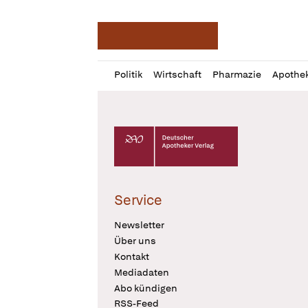
Deutsche Apotheker Ze
Profil
Daz
Politik
Wirtschaft
Pharmazie
Apothe
öffnen
Pur
Abo
öffnen
Deutscher Apotheker Verlag Logo
Service
Newsletter
Über uns
Kontakt
Mediadaten
Abo kündigen
RSS-Feed