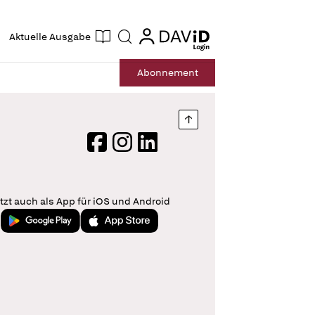
ogin
login
Aktuelle Ausgabe
Suche
Abo
nnement
Nach oben springen
Facebook
Instagram
LinkedIn
tzt auch als App für iOS und Android
Jetzt bei Google Play
Laden im App Store