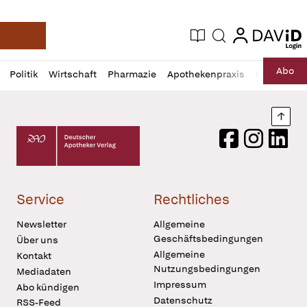
login
login
Aktuelle Ausgabe
Suche
Deutsche Apotheker Zeitung
Profil
Daz
Abo
Politik
Wirtschaft
Pharmazie
Apothekenpraxis
Recht
Sp
öffnen
Pur
Abo
öffnen
Nach
Deutscher Apotheker Verlag Logo
Facebook
Instagram
LinkedI
Service
Rechtliches
Newsletter
Allgemeine
Geschäftsbedingungen
Über uns
Allgemeine
Kontakt
Nutzungsbedingungen
Mediadaten
Impressum
Abo kündigen
Datenschutz
RSS-Feed