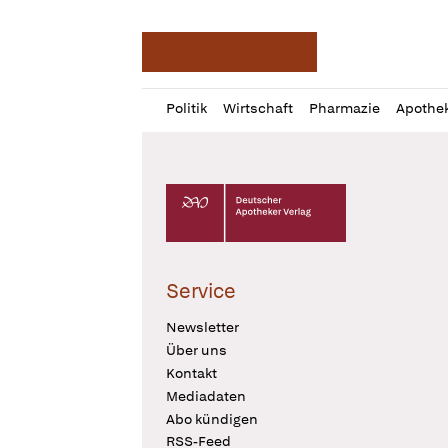
Deutsche Apotheker Ze
Profil
Daz
Politik
Wirtschaft
Pharmazie
Apothe
öffnen
Pur
Abo
öffnen
Deutscher Apotheker Verlag Logo
Service
Newsletter
Über uns
Kontakt
Mediadaten
Abo kündigen
RSS-Feed