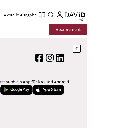
ogin
login
Aktuelle Ausgabe
Suche
Abo
nnement
Nach oben springen
Facebook
Instagram
LinkedIn
tzt auch als App für iOS und Android
Jetzt bei Google Play
Laden im App Store