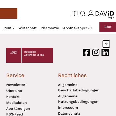
login
login
Aktuelle Ausgabe
Suche
Deutsche Apotheker Zeitung
Profil
Daz
Abo
Politik
Wirtschaft
Pharmazie
Apothekenpraxis
Recht
Sp
öffnen
Pur
Abo
öffnen
Nach
Deutscher Apotheker Verlag Logo
Facebook
Instagram
LinkedI
Service
Rechtliches
Newsletter
Allgemeine
Geschäftsbedingungen
Über uns
Allgemeine
Kontakt
Nutzungsbedingungen
Mediadaten
Impressum
Abo kündigen
Datenschutz
RSS-Feed