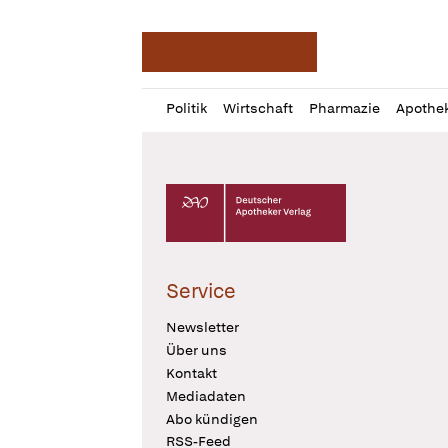
Deutsche Apotheker Ze
Profil
Daz
Politik
Wirtschaft
Pharmazie
Apothe
öffnen
Pur
Abo
öffnen
Deutscher Apotheker Verlag Logo
Service
Newsletter
Über uns
Kontakt
Mediadaten
Abo kündigen
RSS-Feed