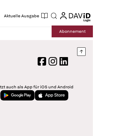
ogin
login
Aktuelle Ausgabe
Suche
Abo
nnement
Nach oben springen
Facebook
Instagram
LinkedIn
tzt auch als App für iOS und Android
Jetzt bei Google Play
Laden im App Store