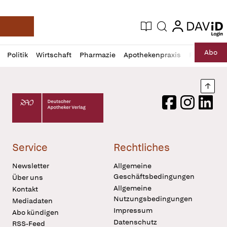
login
login
Aktuelle Ausgabe
Suche
Deutsche Apotheker Zeitung
Profil
Daz
Abo
Politik
Wirtschaft
Pharmazie
Apothekenpraxis
Recht
Sp
öffnen
Pur
Abo
öffnen
Nach
Deutscher Apotheker Verlag Logo
Facebook
Instagram
LinkedI
Service
Rechtliches
Newsletter
Allgemeine
Geschäftsbedingungen
Über uns
Allgemeine
Kontakt
Nutzungsbedingungen
Mediadaten
Impressum
Abo kündigen
Datenschutz
RSS-Feed