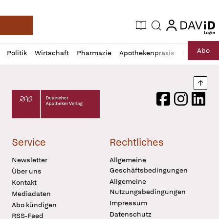
login
login
Aktuelle Ausgabe
Suche
Deutsche Apotheker Zeitung
Profil
Daz
Abo
Politik
Wirtschaft
Pharmazie
Apothekenpraxis
Recht
Sp
öffnen
Pur
Abo
öffnen
Nach
Deutscher Apotheker Verlag Logo
Facebook
Instagram
LinkedI
Service
Rechtliches
Newsletter
Allgemeine
Geschäftsbedingungen
Über uns
Allgemeine
Kontakt
Nutzungsbedingungen
Mediadaten
Impressum
Abo kündigen
Datenschutz
RSS-Feed