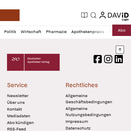
login
login
Aktuelle Ausgabe
Suche
Deutsche Apotheker Zeitung
Profil
Daz
Abo
Politik
Wirtschaft
Pharmazie
Apothekenpraxis
Recht
Sp
öffnen
Pur
Abo
öffnen
Nach
Deutscher Apotheker Verlag Logo
Facebook
Instagram
LinkedI
Service
Rechtliches
Newsletter
Allgemeine
Geschäftsbedingungen
Über uns
Allgemeine
Kontakt
Nutzungsbedingungen
Mediadaten
Impressum
Abo kündigen
Datenschutz
RSS-Feed