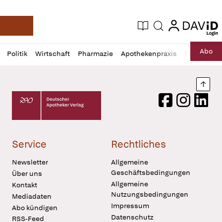
login
login
Aktuelle Ausgabe
Suche
Deutsche Apotheker Zeitung
Profil
Daz
Abo
Politik
Wirtschaft
Pharmazie
Apothekenpraxis
Recht
Sp
öffnen
Pur
Abo
öffnen
Nach
Deutscher Apotheker Verlag Logo
Facebook
Instagram
LinkedI
Service
Rechtliches
Newsletter
Allgemeine
Geschäftsbedingungen
Über uns
Allgemeine
Kontakt
Nutzungsbedingungen
Mediadaten
Impressum
Abo kündigen
Datenschutz
RSS-Feed