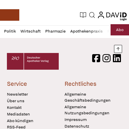
login
login
Aktuelle Ausgabe
Suche
Deutsche Apotheker Zeitung
Profil
Daz
Abo
Politik
Wirtschaft
Pharmazie
Apothekenpraxis
Recht
Sp
öffnen
Pur
Abo
öffnen
Nach
Deutscher Apotheker Verlag Logo
Facebook
Instagram
LinkedI
Service
Rechtliches
Newsletter
Allgemeine
Geschäftsbedingungen
Über uns
Allgemeine
Kontakt
Nutzungsbedingungen
Mediadaten
Impressum
Abo kündigen
Datenschutz
RSS-Feed