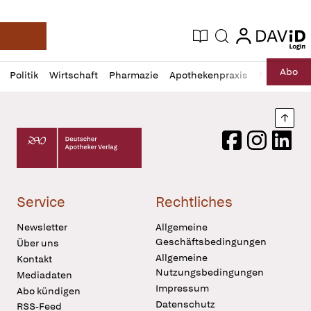
login
login
Aktuelle Ausgabe
Suche
Deutsche Apotheker Zeitung
Profil
Daz
Abo
Politik
Wirtschaft
Pharmazie
Apothekenpraxis
Recht
Sp
öffnen
Pur
Abo
öffnen
Nach
Deutscher Apotheker Verlag Logo
Facebook
Instagram
LinkedI
Service
Rechtliches
Newsletter
Allgemeine
Geschäftsbedingungen
Über uns
Allgemeine
Kontakt
Nutzungsbedingungen
Mediadaten
Impressum
Abo kündigen
Datenschutz
RSS-Feed