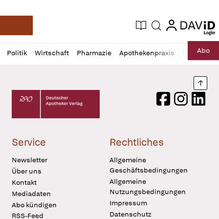
login
login
Aktuelle Ausgabe
Suche
Deutsche Apotheker Zeitung
Profil
Daz
Abo
Politik
Wirtschaft
Pharmazie
Apothekenpraxis
Recht
Sp
öffnen
Pur
Abo
öffnen
Nach
Deutscher Apotheker Verlag Logo
Facebook
Instagram
LinkedI
Service
Rechtliches
Newsletter
Allgemeine
Geschäftsbedingungen
Über uns
Allgemeine
Kontakt
Nutzungsbedingungen
Mediadaten
Impressum
Abo kündigen
Datenschutz
RSS-Feed