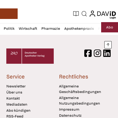
login
login
Aktuelle Ausgabe
Suche
Deutsche Apotheker Zeitung
Profil
Daz
Abo
Politik
Wirtschaft
Pharmazie
Apothekenpraxis
Recht
Sp
öffnen
Pur
Abo
öffnen
Nach
Deutscher Apotheker Verlag Logo
Facebook
Instagram
LinkedI
Service
Rechtliches
Newsletter
Allgemeine
Geschäftsbedingungen
Über uns
Allgemeine
Kontakt
Nutzungsbedingungen
Mediadaten
Impressum
Abo kündigen
Datenschutz
RSS-Feed