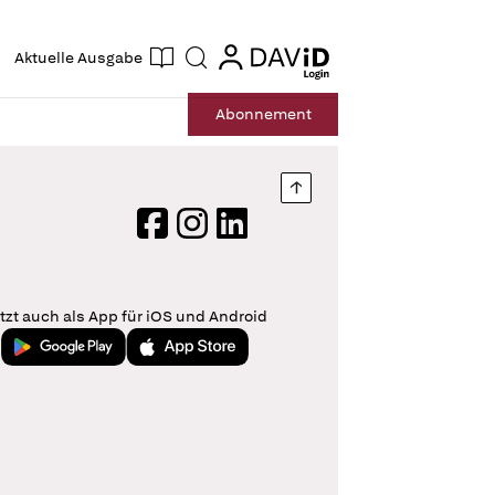
ogin
login
Aktuelle Ausgabe
Suche
Abo
nnement
Nach oben springen
Facebook
Instagram
LinkedIn
tzt auch als App für iOS und Android
Jetzt bei Google Play
Laden im App Store