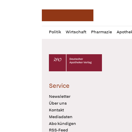
Deutsche Apotheker Ze
Profil
Daz
Politik
Wirtschaft
Pharmazie
Apothe
öffnen
Pur
Abo
öffnen
Deutscher Apotheker Verlag Logo
Service
Newsletter
Über uns
Kontakt
Mediadaten
Abo kündigen
RSS-Feed