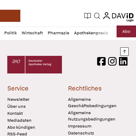
login
login
Aktuelle Ausgabe
Suche
Deutsche Apotheker Zeitung
Profil
Daz
Abo
Politik
Wirtschaft
Pharmazie
Apothekenpraxis
Recht
Sp
öffnen
Pur
Abo
öffnen
Nach
Deutscher Apotheker Verlag Logo
Facebook
Instagram
LinkedI
Service
Rechtliches
Newsletter
Allgemeine
Geschäftsbedingungen
Über uns
Allgemeine
Kontakt
Nutzungsbedingungen
Mediadaten
Impressum
Abo kündigen
Datenschutz
RSS-Feed