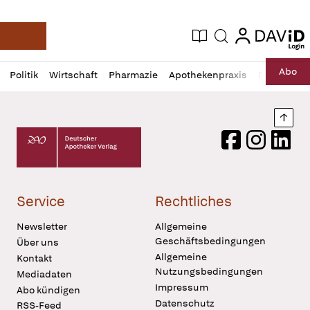
login
login
Aktuelle Ausgabe
Suche
Deutsche Apotheker Zeitung
Profil
Daz
Abo
Politik
Wirtschaft
Pharmazie
Apothekenpraxis
Recht
Sp
öffnen
Pur
Abo
öffnen
Nach
Deutscher Apotheker Verlag Logo
Facebook
Instagram
LinkedI
Service
Rechtliches
Newsletter
Allgemeine
Geschäftsbedingungen
Über uns
Allgemeine
Kontakt
Nutzungsbedingungen
Mediadaten
Impressum
Abo kündigen
Datenschutz
RSS-Feed