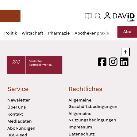
login
login
Aktuelle Ausgabe
Suche
Deutsche Apotheker Zeitung
Profil
Daz
Abo
Politik
Wirtschaft
Pharmazie
Apothekenpraxis
Recht
Sp
öffnen
Pur
Abo
öffnen
Nach
Deutscher Apotheker Verlag Logo
Facebook
Instagram
LinkedI
Service
Rechtliches
Newsletter
Allgemeine
Geschäftsbedingungen
Über uns
Allgemeine
Kontakt
Nutzungsbedingungen
Mediadaten
Impressum
Abo kündigen
Datenschutz
RSS-Feed