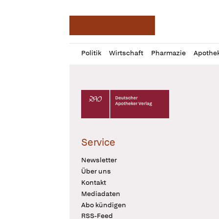
Deutsche Apotheker Ze
Profil
Daz
Politik
Wirtschaft
Pharmazie
Apothe
öffnen
Pur
Abo
öffnen
Deutscher Apotheker Verlag Logo
Service
Newsletter
Über uns
Kontakt
Mediadaten
Abo kündigen
RSS-Feed