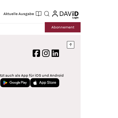
ogin
login
Aktuelle Ausgabe
Suche
Abo
nnement
Nach oben springen
Facebook
Instagram
LinkedIn
tzt auch als App für iOS und Android
Jetzt bei Google Play
Laden im App Store