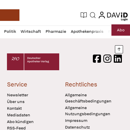
login
login
Aktuelle Ausgabe
Suche
Deutsche Apotheker Zeitung
Profil
Daz
Abo
Politik
Wirtschaft
Pharmazie
Apothekenpraxis
Recht
Sp
öffnen
Pur
Abo
öffnen
Nach
Deutscher Apotheker Verlag Logo
Facebook
Instagram
LinkedI
Service
Rechtliches
Newsletter
Allgemeine
Geschäftsbedingungen
Über uns
Allgemeine
Kontakt
Nutzungsbedingungen
Mediadaten
Impressum
Abo kündigen
Datenschutz
RSS-Feed