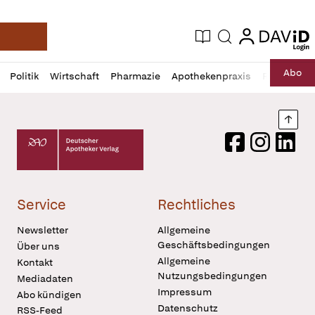
login
login
Aktuelle Ausgabe
Suche
Deutsche Apotheker Zeitung
Profil
Daz
Abo
Politik
Wirtschaft
Pharmazie
Apothekenpraxis
Recht
Sp
öffnen
Pur
Abo
öffnen
Nach
Deutscher Apotheker Verlag Logo
Facebook
Instagram
LinkedI
Service
Rechtliches
Newsletter
Allgemeine
Geschäftsbedingungen
Über uns
Allgemeine
Kontakt
Nutzungsbedingungen
Mediadaten
Impressum
Abo kündigen
Datenschutz
RSS-Feed