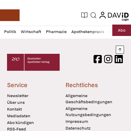
login
login
Aktuelle Ausgabe
Suche
Deutsche Apotheker Zeitung
Profil
Daz
Abo
Politik
Wirtschaft
Pharmazie
Apothekenpraxis
Recht
Sp
öffnen
Pur
Abo
öffnen
Nach
Deutscher Apotheker Verlag Logo
Facebook
Instagram
LinkedI
Service
Rechtliches
Newsletter
Allgemeine
Geschäftsbedingungen
Über uns
Allgemeine
Kontakt
Nutzungsbedingungen
Mediadaten
Impressum
Abo kündigen
Datenschutz
RSS-Feed