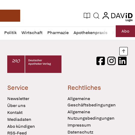
login
login
Aktuelle Ausgabe
Suche
Deutsche Apotheker Zeitung
Profil
Daz
Abo
Politik
Wirtschaft
Pharmazie
Apothekenpraxis
Recht
Sp
öffnen
Pur
Abo
öffnen
Nach
Deutscher Apotheker Verlag Logo
Facebook
Instagram
LinkedI
Service
Rechtliches
Newsletter
Allgemeine
Geschäftsbedingungen
Über uns
Allgemeine
Kontakt
Nutzungsbedingungen
Mediadaten
Impressum
Abo kündigen
Datenschutz
RSS-Feed