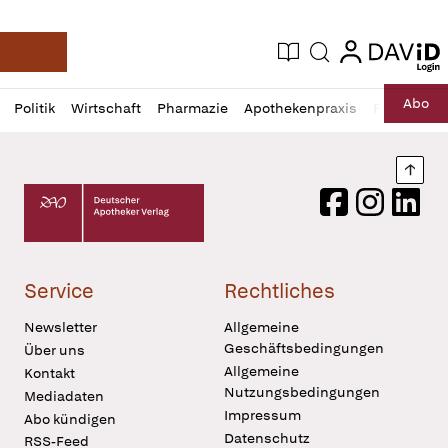
login
login
Aktuelle Ausgabe
Suche
Deutsche Apotheker Zeitung
Profil
Daz
Abo
Politik
Wirtschaft
Pharmazie
Apothekenpraxis
Recht
Sp
öffnen
Pur
Abo
öffnen
Nach
Deutscher Apotheker Verlag Logo
Facebook
Instagram
LinkedI
Service
Rechtliches
Newsletter
Allgemeine
Geschäftsbedingungen
Über uns
Allgemeine
Kontakt
Nutzungsbedingungen
Mediadaten
Impressum
Abo kündigen
Datenschutz
RSS-Feed