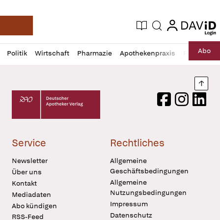
login
login
Aktuelle Ausgabe
Suche
Deutsche Apotheker Zeitung
Profil
Daz
Abo
Politik
Wirtschaft
Pharmazie
Apothekenpraxis
Recht
Sp
öffnen
Pur
Abo
öffnen
Nach
Deutscher Apotheker Verlag Logo
Facebook
Instagram
LinkedI
Service
Rechtliches
Newsletter
Allgemeine
Geschäftsbedingungen
Über uns
Allgemeine
Kontakt
Nutzungsbedingungen
Mediadaten
Impressum
Abo kündigen
Datenschutz
RSS-Feed