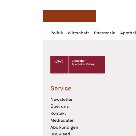
Deutsche Apotheker Ze
Profil
Daz
Politik
Wirtschaft
Pharmazie
Apothe
öffnen
Pur
Abo
öffnen
Deutscher Apotheker Verlag Logo
Service
Newsletter
Über uns
Kontakt
Mediadaten
Abo kündigen
RSS-Feed