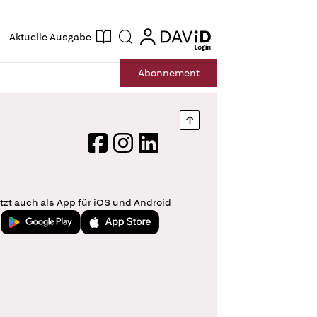
ogin
login
Aktuelle Ausgabe
Suche
Abo
nnement
Nach oben springen
Facebook
Instagram
LinkedIn
tzt auch als App für iOS und Android
Jetzt bei Google Play
Laden im App Store