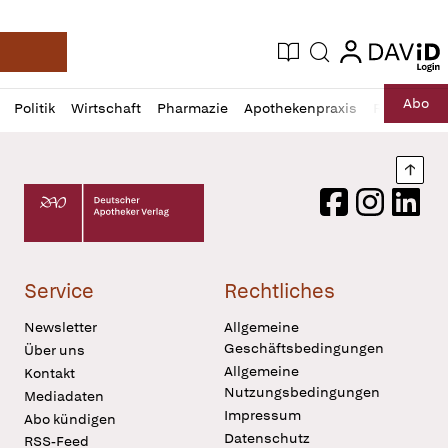
login
login
Aktuelle Ausgabe
Suche
Deutsche Apotheker Zeitung
Profil
Daz
Abo
Politik
Wirtschaft
Pharmazie
Apothekenpraxis
Recht
Sp
öffnen
Pur
Abo
öffnen
Nach
Deutscher Apotheker Verlag Logo
Facebook
Instagram
LinkedI
Service
Rechtliches
Newsletter
Allgemeine
Geschäftsbedingungen
Über uns
Allgemeine
Kontakt
Nutzungsbedingungen
Mediadaten
Impressum
Abo kündigen
Datenschutz
RSS-Feed