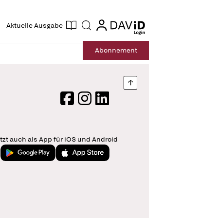
ogin
login
Aktuelle Ausgabe
Suche
Abo
nnement
Nach oben springen
Facebook
Instagram
LinkedIn
tzt auch als App für iOS und Android
Jetzt bei Google Play
Laden im App Store