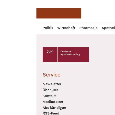
Deutsche Apotheker Ze
Profil
Daz
Politik
Wirtschaft
Pharmazie
Apothe
öffnen
Pur
Abo
öffnen
Deutscher Apotheker Verlag Logo
Service
Newsletter
Über uns
Kontakt
Mediadaten
Abo kündigen
RSS-Feed