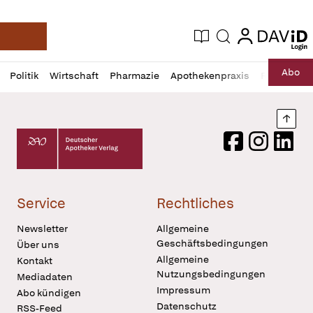
login
login
Aktuelle Ausgabe
Suche
Deutsche Apotheker Zeitung
Profil
Daz
Abo
Politik
Wirtschaft
Pharmazie
Apothekenpraxis
Recht
Sp
öffnen
Pur
Abo
öffnen
Nach
Deutscher Apotheker Verlag Logo
Facebook
Instagram
LinkedI
Service
Rechtliches
Newsletter
Allgemeine
Geschäftsbedingungen
Über uns
Allgemeine
Kontakt
Nutzungsbedingungen
Mediadaten
Impressum
Abo kündigen
Datenschutz
RSS-Feed