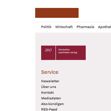
Deutsche Apotheker Ze
Profil
Daz
Politik
Wirtschaft
Pharmazie
Apothe
öffnen
Pur
Abo
öffnen
Deutscher Apotheker Verlag Logo
Service
Newsletter
Über uns
Kontakt
Mediadaten
Abo kündigen
RSS-Feed