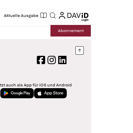
ogin
login
Aktuelle Ausgabe
Suche
Abo
nnement
Nach oben springen
Facebook
Instagram
LinkedIn
tzt auch als App für iOS und Android
Jetzt bei Google Play
Laden im App Store