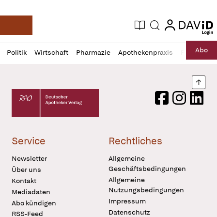
login
login
Aktuelle Ausgabe
Suche
Deutsche Apotheker Zeitung
Profil
Daz
Abo
Politik
Wirtschaft
Pharmazie
Apothekenpraxis
Recht
Sp
öffnen
Pur
Abo
öffnen
Nach
Deutscher Apotheker Verlag Logo
Facebook
Instagram
LinkedI
Service
Rechtliches
Newsletter
Allgemeine
Geschäftsbedingungen
Über uns
Allgemeine
Kontakt
Nutzungsbedingungen
Mediadaten
Impressum
Abo kündigen
Datenschutz
RSS-Feed