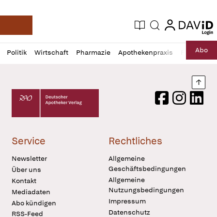
login
login
Aktuelle Ausgabe
Suche
Deutsche Apotheker Zeitung
Profil
Daz
Abo
Politik
Wirtschaft
Pharmazie
Apothekenpraxis
Recht
Sp
öffnen
Pur
Abo
öffnen
Nach
Deutscher Apotheker Verlag Logo
Facebook
Instagram
LinkedI
Service
Rechtliches
Newsletter
Allgemeine
Geschäftsbedingungen
Über uns
Allgemeine
Kontakt
Nutzungsbedingungen
Mediadaten
Impressum
Abo kündigen
Datenschutz
RSS-Feed