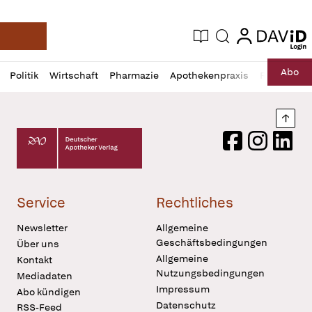
login
login
Aktuelle Ausgabe
Suche
Deutsche Apotheker Zeitung
Profil
Daz
Abo
Politik
Wirtschaft
Pharmazie
Apothekenpraxis
Recht
Sp
öffnen
Pur
Abo
öffnen
Nach
Deutscher Apotheker Verlag Logo
Facebook
Instagram
LinkedI
Service
Rechtliches
Newsletter
Allgemeine
Geschäftsbedingungen
Über uns
Allgemeine
Kontakt
Nutzungsbedingungen
Mediadaten
Impressum
Abo kündigen
Datenschutz
RSS-Feed