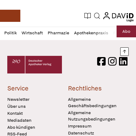
login
login
Aktuelle Ausgabe
Suche
Deutsche Apotheker Zeitung
Profil
Daz
Abo
Politik
Wirtschaft
Pharmazie
Apothekenpraxis
Recht
Sp
öffnen
Pur
Abo
öffnen
Nach
Deutscher Apotheker Verlag Logo
Facebook
Instagram
LinkedI
Service
Rechtliches
Newsletter
Allgemeine
Geschäftsbedingungen
Über uns
Allgemeine
Kontakt
Nutzungsbedingungen
Mediadaten
Impressum
Abo kündigen
Datenschutz
RSS-Feed